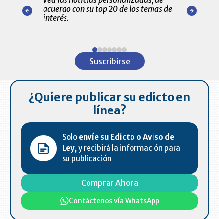
Vea las noticias personalizadas, de
económicos 
r nuestro
acuerdo con su top 20 de los temas de
comportamie
amente para
interés.
de las 10.0
ventas en C
Item
1
Suscribirse
of
7
¿Quiere publicar su edicto en
línea?
Solo
envíe su Edicto o Aviso de
Ley,
y recibirá la información para
su publicación
Comprar Ahora
Contáctenos vía WhatsApp