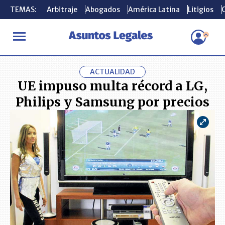
TEMAS:
TEMAS:
Arbitraje
Arbitraje
Abogados
Abogados
América Latina
América Latina
Litigios
Litigios
C
C
INICIO
ACTUALIDAD
UE impuso multa récord a LG, Philips y Sa
ACTUALIDAD
UE impuso multa récord a LG,
Philips y Samsung por precios