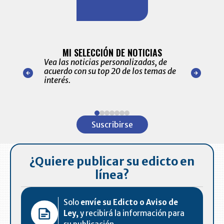
BITÁCORA 
ALERTAS
MI SELECCIÓN DE NOTICIAS
Recopilación
ónico las
Vea las noticias personalizadas, de
económicos 
r nuestro
acuerdo con su top 20 de los temas de
comportamie
amente para
interés.
de las 10.0
ventas en C
Item
1
Suscribirse
of
7
¿Quiere publicar su edicto en
línea?
Solo
envíe su Edicto o Aviso de
Ley,
y recibirá la información para