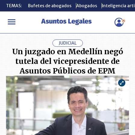
TEMAS:
TEMAS:
Bufetes de abogados
Bufetes de abogados
Abogados
Abogados
Inteligencia arti
Inteligencia arti
INICIO
ACTUALIDAD
Un juzgado en Medellín negó tutela del vi
JUDICIAL
Un juzgado en Medellín negó
tutela del vicepresidente de
Asuntos Públicos de EPM