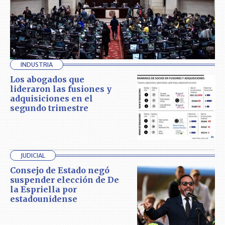
INDUSTRIA
Los abogados que
lideraron las fusiones y
adquisiciones en el
segundo trimestre
JUDICIAL
Consejo de Estado negó
suspender elección de De
la Espriella por
estadounidense