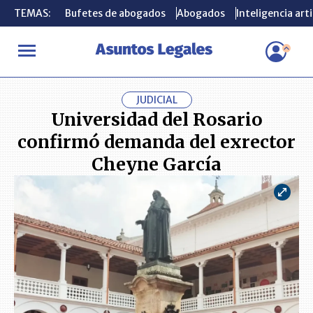
TEMAS:
TEMAS:
Bufetes de abogados
Bufetes de abogados
Abogados
Abogados
Inteligencia arti
Inteligencia arti
INICIO
ACTUALIDAD
Universidad del Rosario confirmó demanda
JUDICIAL
Universidad del Rosario
confirmó demanda del exrector
Cheyne García