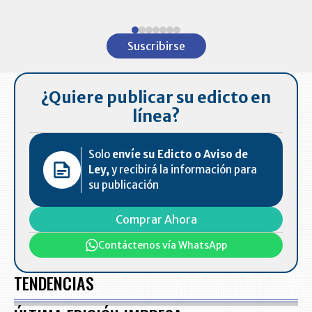
Item
1
Suscribirse
of
7
¿Quiere publicar su edicto en
línea?
Solo
envíe su Edicto o Aviso de
Ley,
y recibirá la información para
su publicación
Comprar Ahora
Contáctenos vía WhatsApp
TENDENCIAS