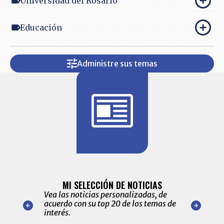
Universidad del Rosario
Educación
Administre sus temas
BITÁCORA 
ALERTAS
MI SELECCIÓN DE NOTICIAS
Recopilación
ónico las
Vea las noticias personalizadas, de
económicos 
r nuestro
acuerdo con su top 20 de los temas de
comportamie
amente para
interés.
de las 10.0
ventas en C