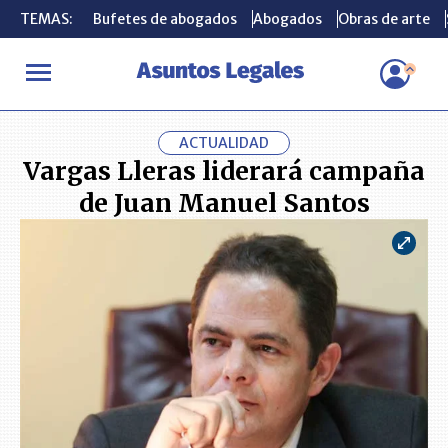
TEMAS:
TEMAS:
Bufetes de abogados
Bufetes de abogados
Abogados
Abogados
Obras de arte
Obras de arte
INICIO
ACTUALIDAD
Vargas Lleras liderará campaña de Juan 
ACTUALIDAD
Vargas Lleras liderará campaña
de Juan Manuel Santos