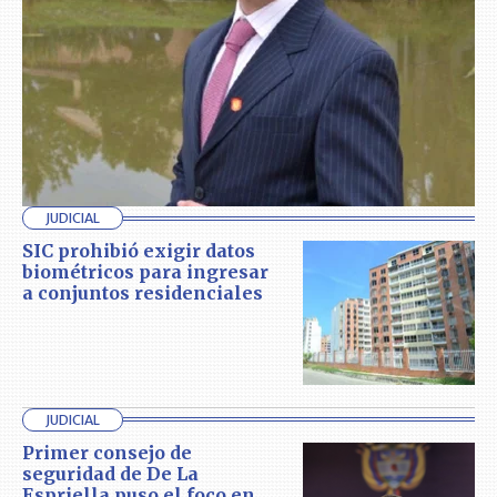
JUDICIAL
SIC prohibió exigir datos
biométricos para ingresar
a conjuntos residenciales
JUDICIAL
Primer consejo de
seguridad de De La
Espriella puso el foco en