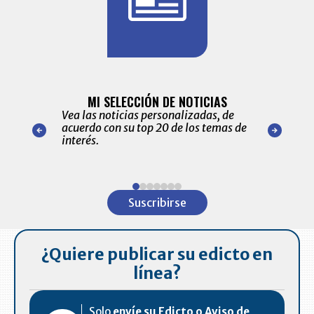
BITÁCORA 
ALERTAS
MI SELECCIÓN DE NOTICIAS
Recopilación
ónico las
Vea las noticias personalizadas, de
económicos 
r nuestro
acuerdo con su top 20 de los temas de
comportamie
amente para
interés.
de las 10.0
ventas en C
Item
1
Suscribirse
of
7
¿Quiere publicar su edicto en
línea?
Solo
envíe su Edicto o Aviso de