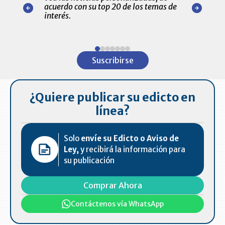
r nuestro
acuerdo con su top 20 de los temas de
comportamie
amente para
interés.
de las 10.0
ventas en C
Item
1
Suscribirse
of
7
¿Quiere publicar su edicto en
línea?
Solo
envíe su Edicto o Aviso de
Ley,
y recibirá la información para
su publicación
Comprar Ahora
Contáctenos vía WhatsApp