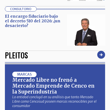
CONSULTORIO
El encargo fiduciario bajo
el decreto 510 del 2026: ¿un
desacierto?
PLEITOS
MARCAS
Mercado Libre no frenó a
Mercado Emprende de Cenco en
la Superindustria
La entidad concluyó en su análisis que tanto Mercado
Libre como Cencosud poseen marcas reconocibles por el
consumidor