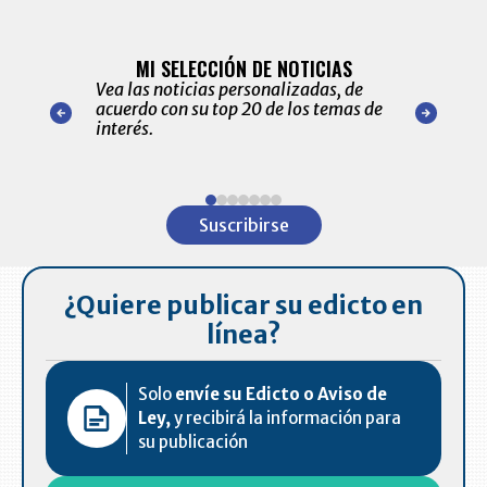
BITÁCORA 
ALERTAS
MI SELECCIÓN DE NOTICIAS
Recopilación
ónico las
Vea las noticias personalizadas, de
económicos 
r nuestro
acuerdo con su top 20 de los temas de
comportamie
amente para
interés.
de las 10.0
ventas en C
Item
1
Suscribirse
of
7
¿Quiere publicar su edicto en
línea?
Solo
envíe su Edicto o Aviso de
Ley,
y recibirá la información para
su publicación