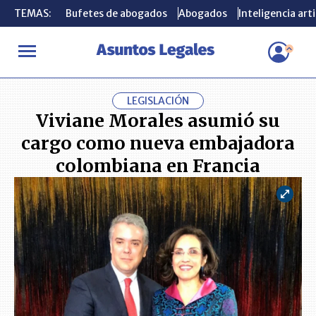
TEMAS:
TEMAS:
Bufetes de abogados
Bufetes de abogados
Abogados
Abogados
Inteligencia arti
Inteligencia arti
INICIO
ACTUALIDAD
Viviane Morales asumió su cargo como n
LEGISLACIÓN
Viviane Morales asumió su
cargo como nueva embajadora
colombiana en Francia