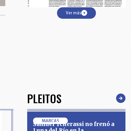
Ver más
PLEITOS
MARCAS
Samuel Tcherassi no frenó a
Luna del Río en la