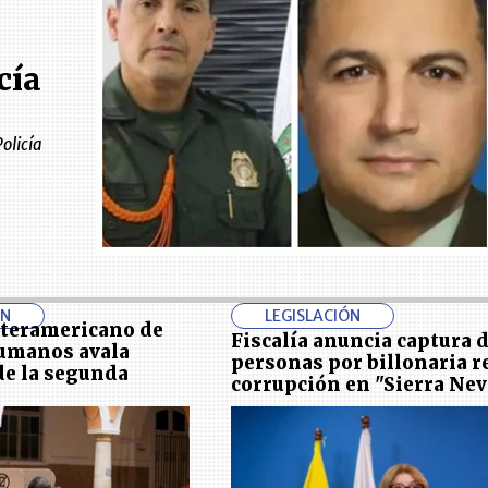
cía
olicía
ÓN
LEGISLACIÓN
nteramericano de
Fiscalía anuncia captura d
umanos avala
personas por billonaria r
de la segunda
corrupción en "Sierra Ne