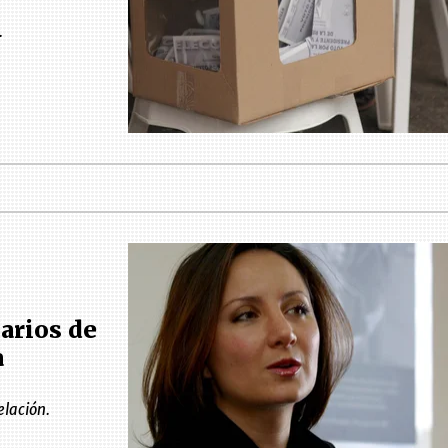
.
arios de
a
elación.