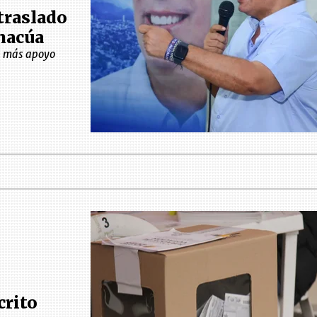
traslado
amacúa
a más apoyo
crito