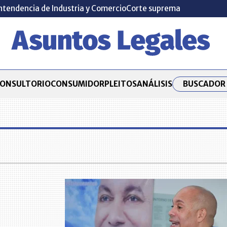
ntendencia de Industria y Comercio
Corte suprema
BUSCADOR 
ONSULTORIO
CONSUMIDOR
PLEITOS
ANÁLISIS