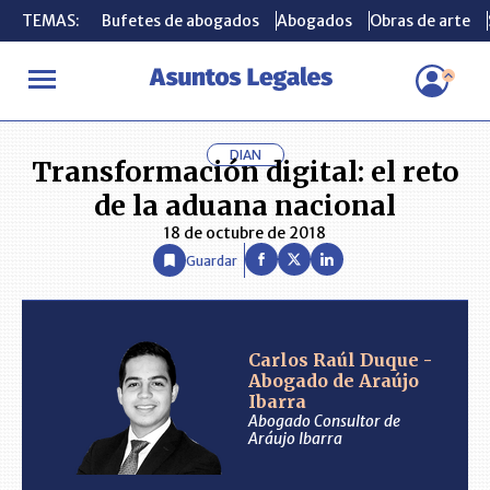
TEMAS:
TEMAS:
Bufetes de abogados
Bufetes de abogados
Abogados
Abogados
Obras de arte
Obras de arte
INICIO
ANÁLISIS
CARLOS RAÚL DUQUE - ABOGADO DE ARAÚ
DIAN
Transformación digital: el reto
de la aduana nacional
18 de octubre de 2018
Guardar
Carlos Raúl Duque -
Abogado de Araújo
Ibarra
Abogado Consultor de
Aráujo Ibarra