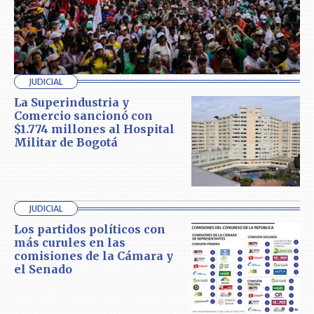
JUDICIAL
La Superindustria y
Comercio sancionó con
$1.774 millones al Hospital
Militar de Bogotá
JUDICIAL
Los partidos políticos con
más curules en las
comisiones de la Cámara y
el Senado