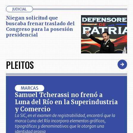
JUDICIAL
Niegan solicitud que
buscaba frenar traslado del
Congreso para la posesión
presidencial
PLEITOS
MARCAS
Samuel Tcherassi no frenó a
Luna del Río en la Superindustria
y Comercio
La SIC, en el examen de registrabilidad, encontró que la
marca Luna del Río incorpora elementos gráficos,
tipográficos y denominativos que le otorgan una
identidad propia