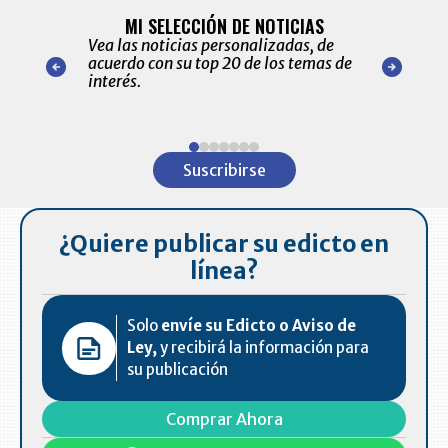
BITÁCORA 
ALERTAS
MI SELECCIÓN DE NOTICIAS
Recopilación
ónico las
Vea las noticias personalizadas, de
económicos 
r nuestro
acuerdo con su top 20 de los temas de
comportamie
amente para
interés.
de las 10.0
ventas en C
Item
1
Suscribirse
of
7
¿Quiere publicar su edicto en
línea?
Solo
envíe su Edicto o Aviso de
Ley,
y recibirá la información para
su publicación
Comprar Ahora