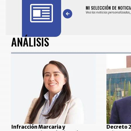
AS
MI SELECCIÓN DE NOTICI
s noticias seleccionadas por nuestro equipo editorial
Vea las noticias personalizadas,
Item
1
of
ANÁLISIS
7
Infracción Marcaria y
Decreto 2