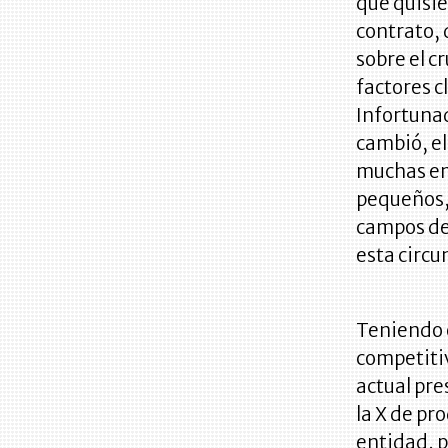
que quisie
contrato, 
sobre el c
factores c
Infortuna
cambió, el
muchas em
pequeños,
campos de
esta circu
Teniendo e
competitiv
actual pr
la X de pr
entidad, p