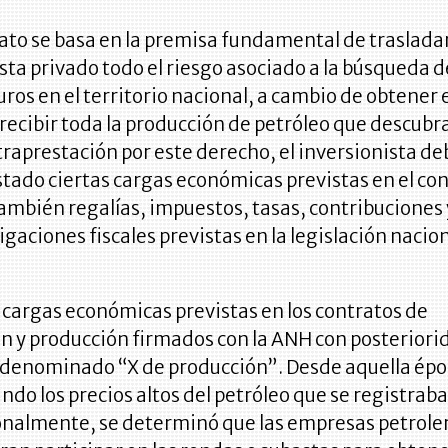
ato se basa en la premisa fundamental de trasladar
sta privado todo el riesgo asociado a la búsqueda d
ros en el territorio nacional, a cambio de obtener 
recibir toda la producción de petróleo que descubr
aprestación por este derecho, el inversionista de
stado ciertas cargas económicas previstas en el co
ambién regalías, impuestos, tasas, contribuciones 
gaciones fiscales previstas en la legislación nacion
 cargas económicas previstas en los contratos de
n y producción firmados con la ANH con posteriori
l denominado “X de producción”. Desde aquella épo
do los precios altos del petróleo que se registrab
onalmente, se determinó que las empresas petrole