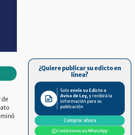
¿Quiere publicar su edicto en
línea?
Solo
envíe su Edicto o
Aviso de Ley,
y recibirá la
r de
información para su
publicación
rato
nominó
Comprar ahora
Contáctenos vía WhatsApp