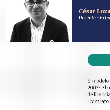
César Loz
Docente - Exte
El modelo 
2003 se b
de licenci
“contrato 