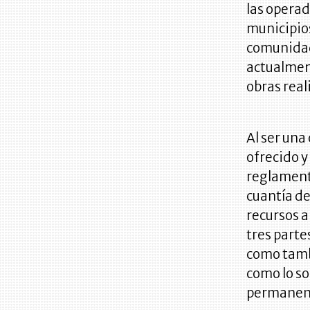
las operad
municipios
comunidade
actualment
obras real
Al ser una
ofrecido y
reglament
cuantía de
recursos a
tres parte
como tambi
como lo s
permanen