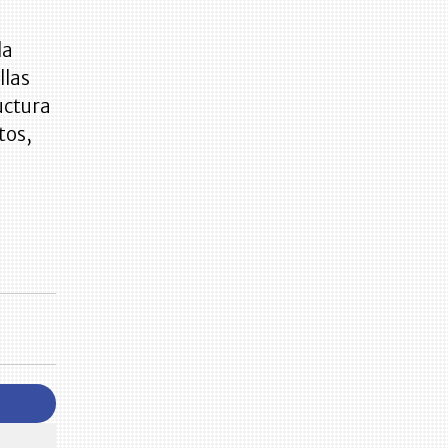
la
llas
uctura
tos,