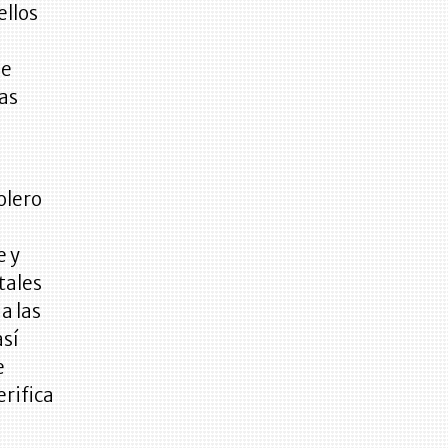
ellos
ue
las
olero
e y
tales
a las
así
e
rifica