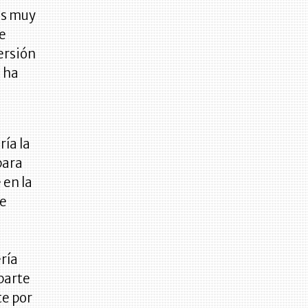
os muy
e
ersión
 ha
ía la
para
 en la
te
ría
parte
te por