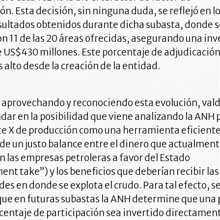
ón. Esta decisión, sin ninguna duda, se reflejó en l
sultados obtenidos durante dicha subasta, donde s
n 11 de las 20 áreas ofrecidas, asegurando una inv
 US$430 millones. Este porcentaje de adjudicación
s alto desde la creación de la entidad.
 aprovechando y reconociendo esta evolución, valdr
ar en la posibilidad que viene analizando la ANH 
ste X de producción como una herramienta eficiente
e un justo balance entre el dinero que actualmen
n las empresas petroleras a favor del Estado
nt take”) y los beneficios que deberían recibir las
s en donde se explota el crudo. Para tal efecto, se
que en futuras subastas la ANH determine que una 
centaje de participación sea invertido directamen