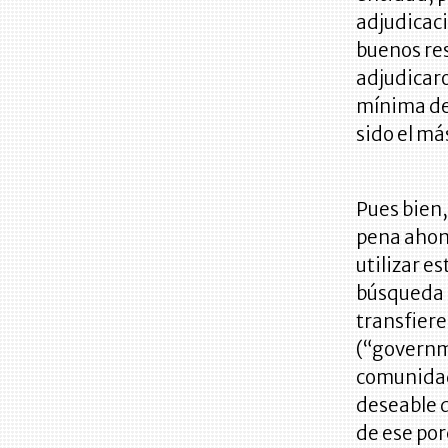
adjudicaci
buenos re
adjudicaro
mínima de
sido el má
Pues bien,
pena ahond
utilizar e
búsqueda d
transfiere
(“governme
comunidade
deseable 
de ese por