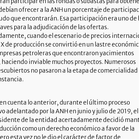
ran participar en las rondas o subastas para obten
debían ofrecer a la ANH un porcentaje de participa
rudo que encontrarán. Esa participación era uno de 
laves para la adjudicación de las ofertas.
damente, cuando el escenario de precios internaci
 X de producción se convirtió en un lastre económi
presas petroleras que encontraron yacimientos
 haciendo inviable muchos proyectos. Numerosos
scubiertos no pasaron a la etapa de comercialidad
nstancia.
n cuenta lo anterior, durante el último proceso
o adelantado por la ANH en junio y julio de 2019, el
esidente de la entidad acertadamente decidió man
oducción como un derecho económico a favor de la
ero esta vez no le dio el carácter de factor de