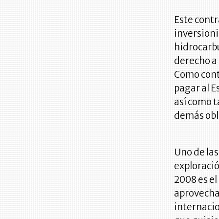
Este contr
inversioni
hidrocarbu
derecho a 
Como contr
pagar al E
así como t
demás obli
Uno de las
exploració
2008 es e
aprovechan
internaci