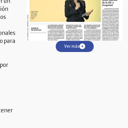
er un
ción
los
onales
co para
Ver más
 por
tener