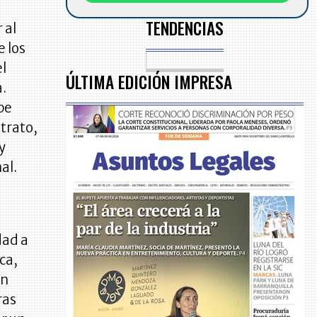
TENDENCIAS
 al
e los
el
ÚLTIMA EDICIÓN IMPRESA
a.
be
ntrato,
y
al.
dad a
ca,
an
ras