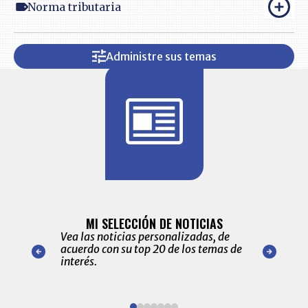
Norma tributaria
Administre sus temas
BITÁCORA 
ALERTAS
MI SELECCIÓN DE NOTICIAS
Recopilación
ónico las
Vea las noticias personalizadas, de
económicos 
r nuestro
acuerdo con su top 20 de los temas de
comportamie
amente para
interés.
de las 10.0
ventas en C
Item