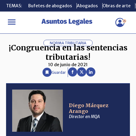
TEMAS:
TEMAS:
Bufetes de abogados
Bufetes de abogados
Abogados
Abogados
Obras de arte
Obras de arte
INICIO
ANÁLISIS
DIEGO MÁRQUEZ ARANGO
¡Congruencia en
NORMA TRIBUTARIA
¡Congruencia en las sentencias
tributarias!
10 de junio de 2021
Guardar
Diego Márquez
Arango
Director en MQA