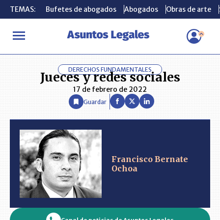
TEMAS:
TEMAS:
Bufetes de abogados
Bufetes de abogados
Abogados
Abogados
Obras de arte
Obras de arte
INICIO
ANÁLISIS
FRANCISCO BERNATE OCHOA
Jueces y rede
DERECHOS FUNDAMENTALES
Jueces y redes sociales
17 de febrero de 2022
Guardar
Francisco Bernate
Ochoa