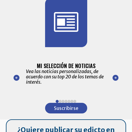
BITÁCORA 
ALERTAS
MI SELECCIÓN DE NOTICIAS
Recopilación
ónico las
Vea las noticias personalizadas, de
económicos 
r nuestro
acuerdo con su top 20 de los temas de
comportamie
amente para
interés.
de las 10.0
ventas en C
Item
1
Suscribirse
of
7
¿Quiere publicar su edicto en