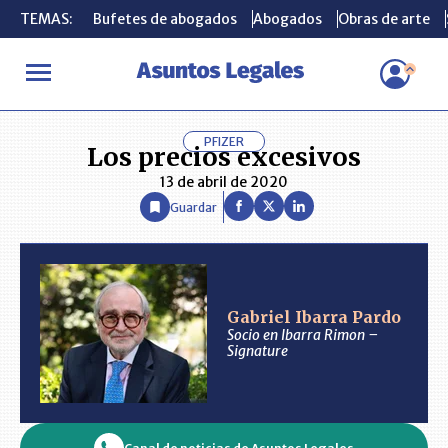
TEMAS:
TEMAS:
Bufetes de abogados
Bufetes de abogados
Abogados
Abogados
Obras de arte
Obras de arte
INICIO
ANÁLISIS
GABRIEL IBARRA PARDO
Los precios excesi
PFIZER
Los precios excesivos
13 de abril de 2020
Guardar
Gabriel Ibarra Pardo
Socio en Ibarra Rimon –
Signature