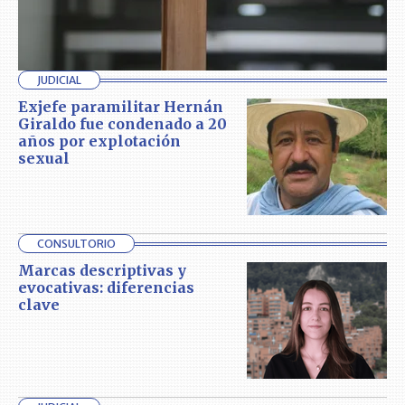
JUDICIAL
Exjefe paramilitar Hernán
Giraldo fue condenado a 20
años por explotación
sexual
CONSULTORIO
Marcas descriptivas y
evocativas: diferencias
clave