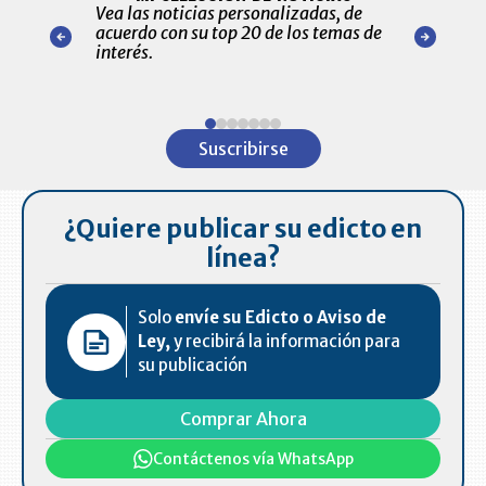
ónico las
Vea las noticias personalizadas, de
económicos 
r nuestro
acuerdo con su top 20 de los temas de
comportamie
amente para
interés.
de las 10.0
ventas en C
Item
1
Suscribirse
of
7
¿Quiere publicar su edicto en
línea?
Solo
envíe su Edicto o Aviso de
Ley,
y recibirá la información para
su publicación
Comprar Ahora
Contáctenos vía WhatsApp