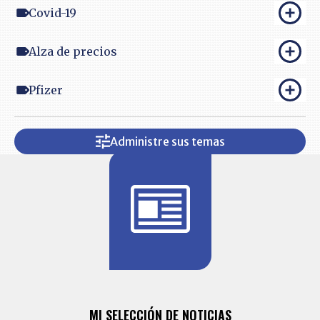
Covid-19
Alza de precios
Pfizer
Administre sus temas
BITÁCORA 
ALERTAS
MI SELECCIÓN DE NOTICIAS
Recopilación