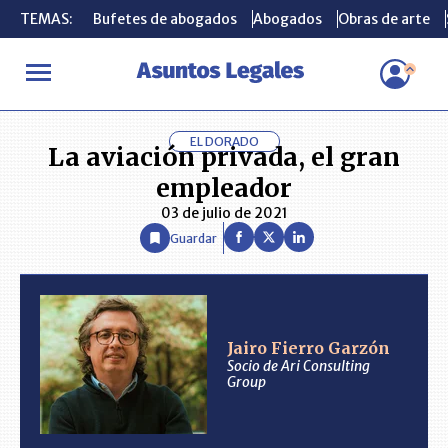
TEMAS:
TEMAS:
Bufetes de abogados
Bufetes de abogados
Abogados
Abogados
Obras de arte
Obras de arte
INICIO
ANÁLISIS
JAIRO FIERRO GARZÓN
La aviación privada
EL DORADO
La aviación privada, el gran
empleador
03 de julio de 2021
Guardar
Jairo Fierro Garzón
Socio de Ari Consulting
Group