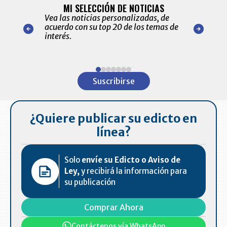
ALERTAS
MI SELECCIÓN DE NOTICIAS
Recopilación
ónico las
Vea las noticias personalizadas, de
económicos 
r nuestro
acuerdo con su top 20 de los temas de
comportamie
amente para
interés.
de las 10.0
ventas en C
Item
1
Suscribirse
of
7
¿Quiere publicar su edicto en
línea?
Solo
envíe su Edicto o Aviso de
Ley,
y recibirá la información para
su publicación
Comprar Ahora
Contáctenos vía WhatsApp