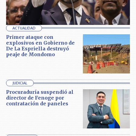
ACTUALIDAD
Primer ataque con
explosivos en Gobierno de
De La Espriella destruyó
peaje de Mondomo
JUDICIAL
Procuraduría suspendió al
director de Fenoge por
contratación de paneles