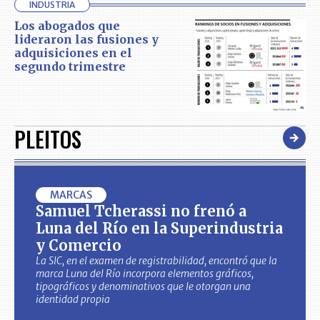
INDUSTRIA
Los abogados que
lideraron las fusiones y
adquisiciones en el
segundo trimestre
PLEITOS
MARCAS
Samuel Tcherassi no frenó a
Luna del Río en la Superindustria
y Comercio
La SIC, en el examen de registrabilidad, encontró que la
marca Luna del Río incorpora elementos gráficos,
tipográficos y denominativos que le otorgan una
identidad propia