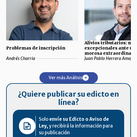
Alivios tributarios: me
Problemas de inscripción
excepcionales ante un
morosa extraordinari
Andrés Charria
Juan Pablo Herrera Amaya
Ver más Análisis
¿Quiere publicar su edicto en
línea?
Solo
envíe su Edicto o Aviso de
Ley,
y recibirá la información para
su publicación