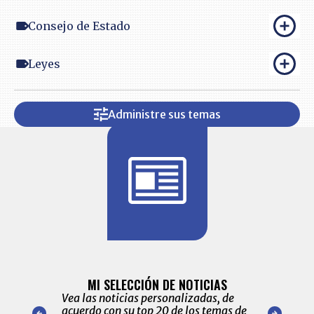
Consejo de Estado
Leyes
Administre sus temas
BITÁCORA 
ALERTAS
MI SELECCIÓN DE NOTICIAS
Recopilación
ónico las
Vea las noticias personalizadas, de
económicos 
r nuestro
acuerdo con su top 20 de los temas de
comportamie