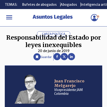
TEMAS:
TEMAS:
Bufetes de abogados
Bufetes de abogados
Abogados
Abogados
Inteligencia arti
Inteligencia arti
INICIO
ANÁLISIS
JUAN FRANCISCO MELGAREJO
Responsabili
CARTA POLÍTICA
Responsabilidad del Estado por
leyes inexequibles
20 de junio de 2019
Guardar
Juan Francisco
Melgarejo
Vicepresidente JAM
Colombia