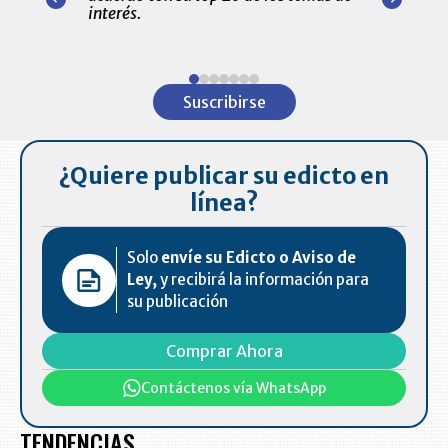
amente para
interés.
de las 10.0
ventas en C
Item
1
Suscribirse
of
7
¿Quiere publicar su edicto en
línea?
Solo
envíe su Edicto o Aviso de
Ley,
y recibirá la información para
su publicación
Comprar Ahora
Contáctenos vía WhatsApp
TENDENCIAS