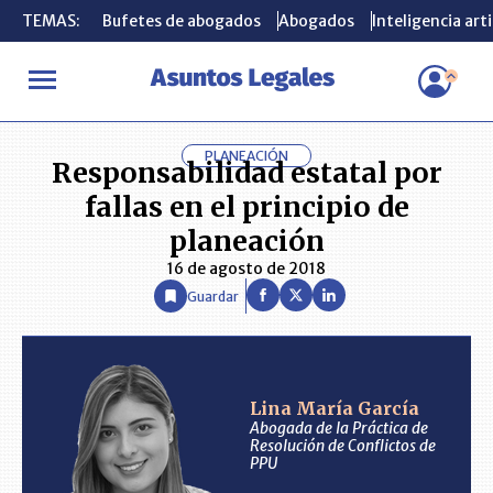
TEMAS:
TEMAS:
Bufetes de abogados
Bufetes de abogados
Abogados
Abogados
Inteligencia arti
Inteligencia arti
INICIO
ANÁLISIS
LINA MARÍA GARCÍA
Responsabilidad estata
PLANEACIÓN
Responsabilidad estatal por
fallas en el principio de
planeación
16 de agosto de 2018
Guardar
Lina María García
Abogada de la Práctica de
Resolución de Conflictos de
PPU