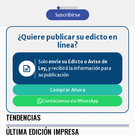
Item
1
Suscribirse
of
7
¿Quiere publicar su edicto en
línea?
Solo
envíe su Edicto o Aviso de
Ley,
y recibirá la información para
su publicación
Comprar Ahora
Contáctenos vía WhatsApp
TENDENCIAS
ÚLTIMA EDICIÓN IMPRESA