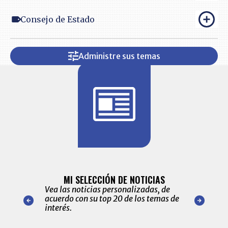
Consejo de Estado
Administre sus temas
BITÁCORA 
ALERTAS
MI SELECCIÓN DE NOTICIAS
Recopilación
ónico las
Vea las noticias personalizadas, de
económicos 
r nuestro
acuerdo con su top 20 de los temas de
comportamie
amente para
interés.
de las 10.0
ventas en C