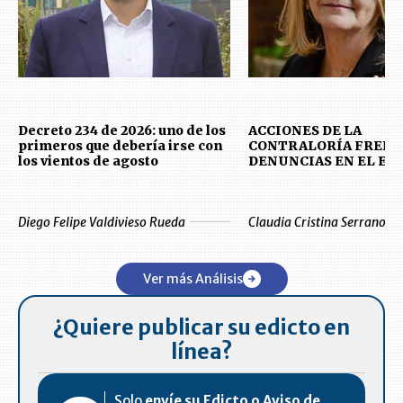
Decreto 234 de 2026: uno de los
ACCIONES DE LA
primeros que debería irse con
CONTRALORÍA FRENT
los vientos de agosto
DENUNCIAS EN EL E
Diego Felipe Valdivieso Rueda
Claudia Cristina Serrano Ev
Ver más Análisis
¿Quiere publicar su edicto en
línea?
Solo
envíe su Edicto o Aviso de