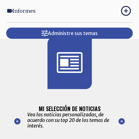
Informes
Administre sus temas
BITÁCORA 
ALERTAS
MI SELECCIÓN DE NOTICIAS
Recopilación
ónico las
Vea las noticias personalizadas, de
económicos 
r nuestro
acuerdo con su top 20 de los temas de
comportamie
amente para
interés.
de las 10.0
ventas en C