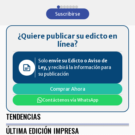
Item
1
Suscribirse
of
7
¿Quiere publicar su edicto en
línea?
Solo
envíe su Edicto o Aviso de
Ley,
y recibirá la información para
su publicación
Comprar Ahora
Contáctenos vía WhatsApp
TENDENCIAS
ÚLTIMA EDICIÓN IMPRESA