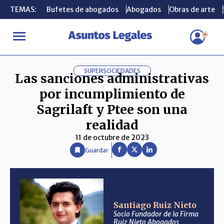
TEMAS:
TEMAS:
Bufetes de abogados
Bufetes de abogados
Abogados
Abogados
Obras de arte
Obras de arte
INICIO
ANÁLISIS
SANTIAGO RUIZ NIETO
Las sanciones admin
SUPERSOCIEDADES
Las sanciones administrativas
por incumplimiento de
Sagrilaft y Ptee son una
realidad
11 de octubre de 2023
Guardar
Santiago Ruiz Nieto
Socio Fundador de la Firma
Ruiz Nieto Abogados