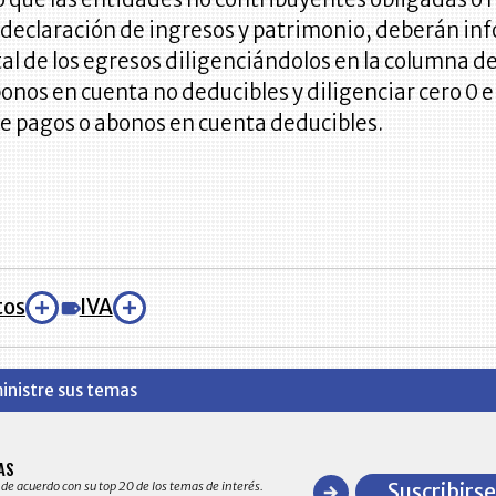
 declaración de ingresos y patrimonio, deberán in
otal de los egresos diligenciándolos en la columna d
onos en cuenta no deducibles y diligenciar cero 0 e
e pagos o abonos en cuenta deducibles.
tos
IVA
inistre sus temas
BITÁCORA EMPRESARIAL 10.0
AS
Recopilación clasificada por sectores
 de acuerdo con su top 20 de los temas de interés.
Suscribirse
y detallado de las 10.000 primeras em