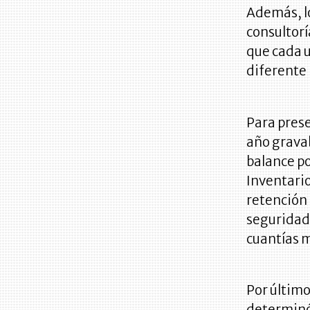
Además, lo
consultorí
que cada u
diferente 
Para prese
año gravab
balance p
Inventario
retención 
seguridad 
cuantías m
Por último
determinó 