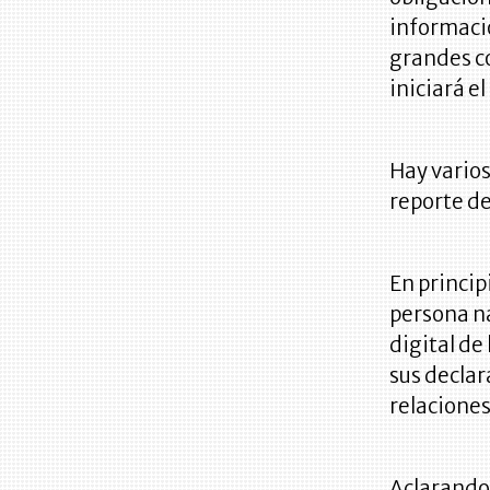
informació
grandes c
iniciará e
Hay varios
reporte d
En princip
persona na
digital de
sus declar
relaciones
Aclarando 