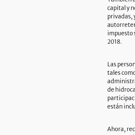
capital y 
privadas, 
autorreten
impuesto s
2018.
Las person
tales com
administra
de hidroca
participac
están inc
Ahora, re