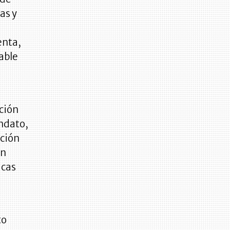
as y
enta,
able
ción
ndato,
ación
en
icas
to