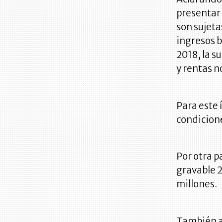
presentar 
son sujeta
ingresos b
2018, la s
y rentas n
Para este 
condicion
Por otra p
gravable 
millones.
También a