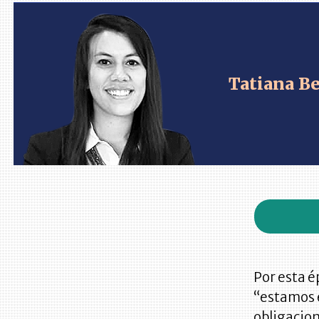
Tatiana Be
Por esta é
“estamos 
obligacion