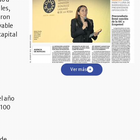
les,
eron
vable
capital
Ver más
el año
$100
 de