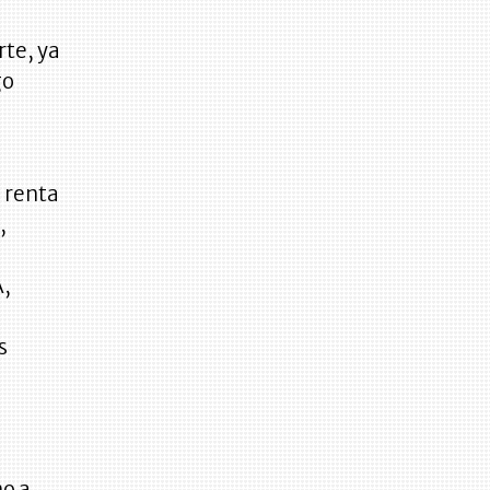
rte, ya
go
e renta
,
A,
s
no a