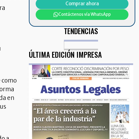
Comprar ahora
ra
Contáctenos vía WhatsApp
TENDENCIAS
u
ÚLTIMA EDICIÓN IMPRESA
ue como
aforma
ada en
sus
do a