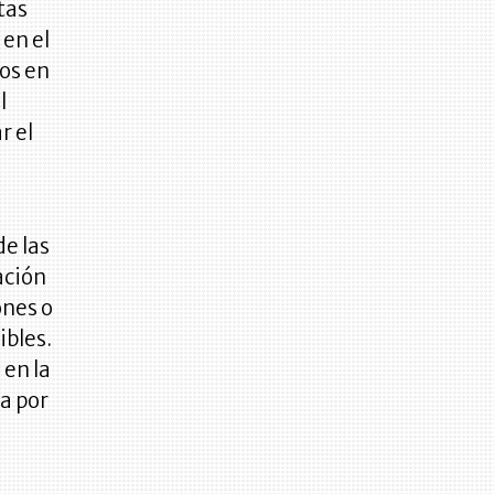
tas
 en el
os en
l
r el
de las
ación
ones o
ibles.
 en la
a por