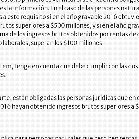
esta información. En el caso de las personas natura
s a este requisito si en el año gravable 2016 obtuvi
rutos superiores a $500 millones, y si en el año gra
uma de los ingresos brutos obtenidos por rentas de 
o laborales, superan los $100 millones.
ítem, tenga en cuenta que debe cumplir con las dos
es.
arte, están obligadas las personas jurídicas que en 
2016 hayan obtenido ingresos brutos superiores a 
plica para personas naturales que perciben rentas