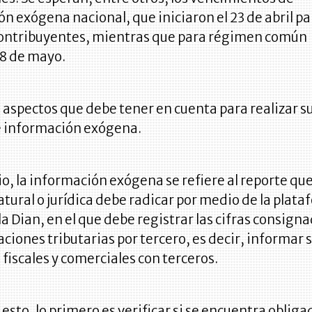
n exógena nacional, que iniciaron el 23 de abril pa
ontribuyentes, mientras que para régimen común
l 8 de mayo.
 aspectos que debe tener en cuenta para realizar s
e información exógena.
io, la información exógena se refiere al reporte q
tural o jurídica debe radicar por medio de la plat
 la Dian, en el que debe registrar las cifras consign
aciones tributarias por tercero, es decir, informar 
 fiscales y comerciales con terceros.
esto, lo primero es verificar si se encuentra obliga