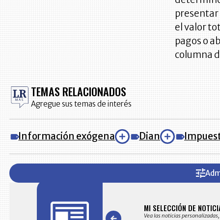
presentar
el valor t
pagos o ab
columna d
TEMAS RELACIONADOS
Agregue sus temas de interés
Información exógena
Dian
Impues
Adm
AS
MI SELECCIÓN DE NOTICI
s noticias seleccionadas por nuestro equipo editorial
Vea las noticias personalizadas,