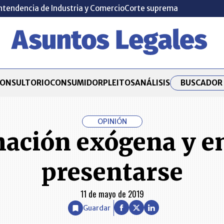
ntendencia de Industria y Comercio
Corte suprema
BUSCADOR 
ONSULTORIO
CONSUMIDOR
PLEITOS
ANÁLISIS
OPINIÓN
mación exógena y e
presentarse
11 de mayo de 2019
Guardar