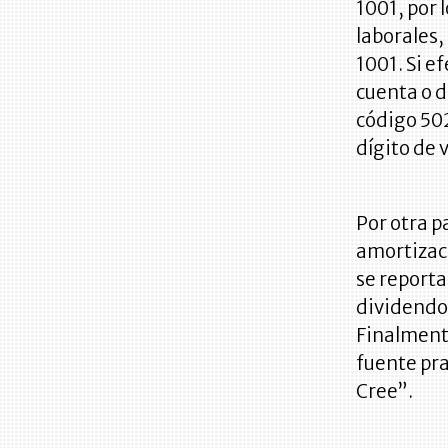
1001, por 
laborales,
1001. Si e
cuenta o d
código 502
dígito de 
Por otra p
amortizaci
se reporta
dividendos
Finalmente
fuente pra
Cree”.