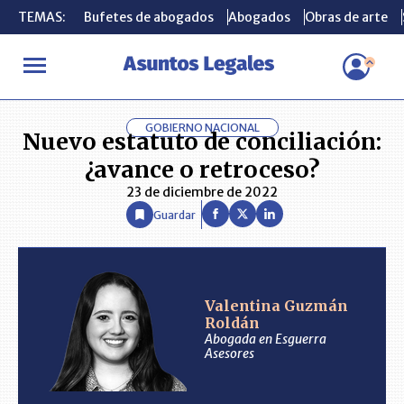
TEMAS:
TEMAS:
Bufetes de abogados
Bufetes de abogados
Abogados
Abogados
Obras de arte
Obras de arte
INICIO
ANÁLISIS
VALENTINA GUZMÁN ROLDÁN
Nuevo estat
GOBIERNO NACIONAL
Nuevo estatuto de conciliación:
¿avance o retroceso?
23 de diciembre de 2022
Guardar
Valentina Guzmán
Roldán
Abogada en Esguerra
Asesores