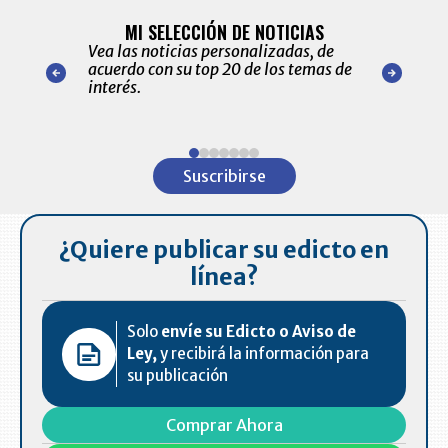
BITÁCORA 
ALERTAS
MI SELECCIÓN DE NOTICIAS
Recopilación
ónico las
Vea las noticias personalizadas, de
económicos 
r nuestro
acuerdo con su top 20 de los temas de
comportamie
amente para
interés.
de las 10.0
ventas en C
Item
1
Suscribirse
of
7
¿Quiere publicar su edicto en
línea?
Solo
envíe su Edicto o Aviso de
Ley,
y recibirá la información para
su publicación
Comprar Ahora