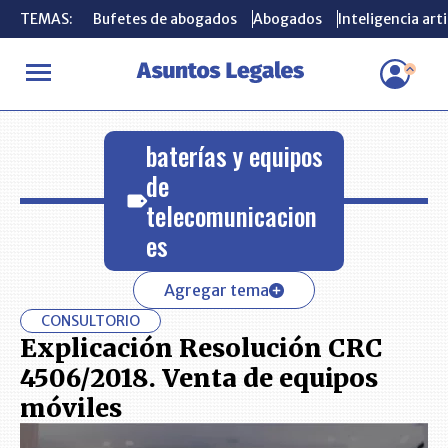
TEMAS:
TEMAS:
Bufetes de abogados
Bufetes de abogados
Abogados
Abogados
Inteligencia arti
Inteligencia arti
INICIO
baterías y equipos de telecomunicaciones
baterías y equipos
de
telecomunicacion
es
Agregar tema
CONSULTORIO
Explicación Resolución CRC
4506/2018. Venta de equipos
móviles