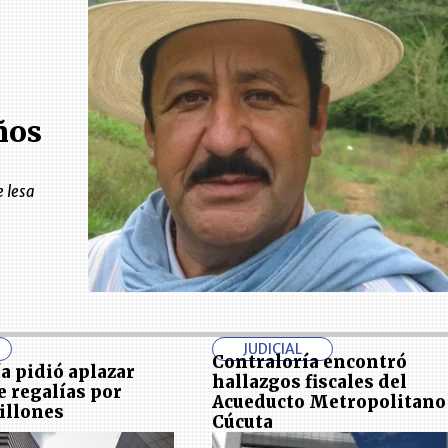
ños
e lesa
JUDICIAL
Contraloría encontró
a pidió aplazar
hallazgos fiscales del
e regalías por
Acueducto Metropolitano
illones
Cúcuta