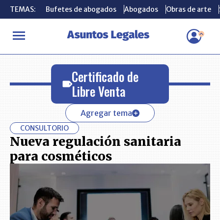
TEMAS:
TEMAS:
Bufetes de abogados
Bufetes de abogados
Abogados
Abogados
Obras de arte
Obras de arte
INICIO
Certificado de Libre Venta
Certificado de
Libre Venta
Agregar tema
CONSULTORIO
Nueva regulación sanitaria
para cosméticos