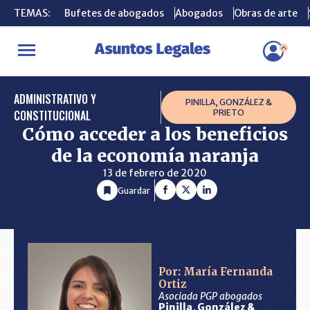
TEMAS:
TEMAS:
Bufetes de abogados
Bufetes de abogados
Abogados
Abogados
Obras de arte
Obras de arte
INICIO
CONSULTORIO
Cómo acceder a los beneficios de la eco
ADMINISTRATIVO Y
PINILLA, GONZÁLEZ &
CONSTITUCIONAL
PRIETO
Cómo acceder a los beneficios
de la economía naranja
13 de febrero de 2020
Guardar
Por: María Fernanda
Ortiz
Asociada PGP abogados
Pinilla, González &