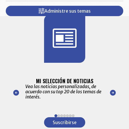
Administre sus temas
BITÁCORA 
ALERTAS
MI SELECCIÓN DE NOTICIAS
Recopilación
ónico las
Vea las noticias personalizadas, de
económicos 
r nuestro
acuerdo con su top 20 de los temas de
comportamie
amente para
interés.
de las 10.0
ventas en C
Item
1
Suscribirse
of