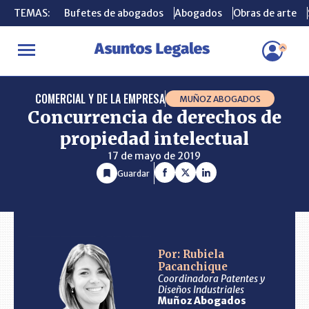
TEMAS:
TEMAS:
Bufetes de abogados
Bufetes de abogados
Abogados
Abogados
Obras de arte
Obras de arte
INICIO
CONSULTORIO
Concurrencia de derechos de propiedad i
COMERCIAL Y DE LA EMPRESA
MUÑOZ ABOGADOS
Concurrencia de derechos de
propiedad intelectual
17 de mayo de 2019
Guardar
Por: Rubiela
Pacanchique
Coordinadora Patentes y
Diseños Industriales
Muñoz Abogados