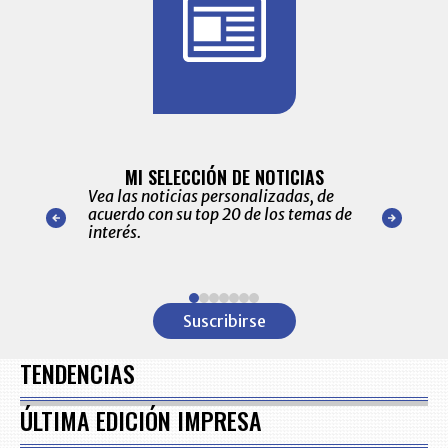
BITÁCORA 
ALERTAS
MI SELECCIÓN DE NOTICIAS
Recopilación
ónico las
Vea las noticias personalizadas, de
económicos 
r nuestro
acuerdo con su top 20 de los temas de
comportamie
amente para
interés.
de las 10.0
ventas en C
Item
1
Suscribirse
of
7
TENDENCIAS
ÚLTIMA EDICIÓN IMPRESA