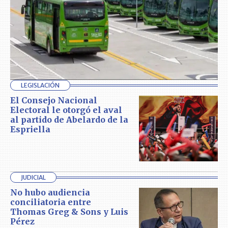
LEGISLACIÓN
El Consejo Nacional
Electoral le otorgó el aval
al partido de Abelardo de la
Espriella
JUDICIAL
No hubo audiencia
conciliatoria entre
Thomas Greg & Sons y Luis
Pérez