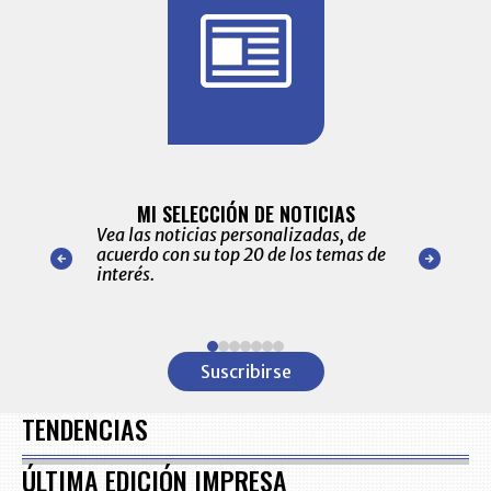
BITÁCORA 
ALERTAS
MI SELECCIÓN DE NOTICIAS
Recopilación
ónico las
Vea las noticias personalizadas, de
económicos 
r nuestro
acuerdo con su top 20 de los temas de
comportamie
amente para
interés.
de las 10.0
ventas en C
Item
1
Suscribirse
of
7
TENDENCIAS
ÚLTIMA EDICIÓN IMPRESA