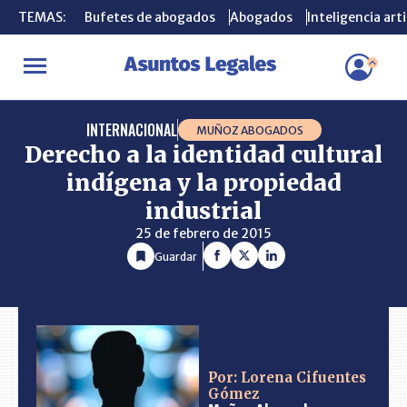
TEMAS:
TEMAS:
Bufetes de abogados
Bufetes de abogados
Abogados
Abogados
Inteligencia arti
Inteligencia arti
INICIO
CONSULTORIO
Derecho a la identidad cultural indígena 
INTERNACIONAL
MUÑOZ ABOGADOS
Derecho a la identidad cultural
indígena y la propiedad
industrial
25 de febrero de 2015
Guardar
Por: Lorena Cifuentes
Gómez