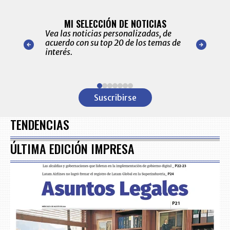
BITÁCORA 
ALERTAS
MI SELECCIÓN DE NOTICIAS
Recopilación
ónico las
Vea las noticias personalizadas, de
económicos 
r nuestro
acuerdo con su top 20 de los temas de
comportamie
amente para
interés.
de las 10.0
ventas en C
Item
1
Suscribirse
of
7
TENDENCIAS
ÚLTIMA EDICIÓN IMPRESA