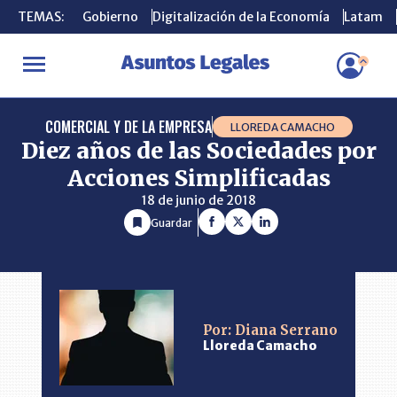
TEMAS:
TEMAS:
Gobierno
Gobierno
Digitalización de la Economía
Digitalización de la Economía
Latam
Latam
INICIO
CONSULTORIO
Diez años de las Sociedades por Acciones
COMERCIAL Y DE LA EMPRESA
LLOREDA CAMACHO
Diez años de las Sociedades por
Acciones Simplificadas
18 de junio de 2018
Guardar
Por: Diana Serrano
Lloreda Camacho