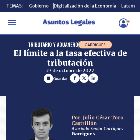
TEMAS:
TEMAS:
Gobierno
Gobierno
Digitalización de la Economía
Digitalización de la Economía
Latam
Latam
INICIO
CONSULTORIO
El límite a la tasa efectiva de tributación
TRIBUTARIO Y ADUANERO
GARRIGUES
El límite a la tasa efectiva de
tributación
27 de octubre de 2022
Guardar
Por: Julio César Toro
Castrillón
Asociado Senior Garrigues
Garrigues