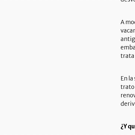
A mod
vacan
antig
embar
trat
En la
trato
renov
deriv
¿Y qu