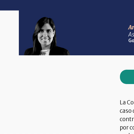
A
As
Go
La Co
caso 
contr
por c