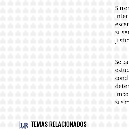
Sin e
inter
escen
su se
justi
Se pa
estud
concl
deter
impor
sus m
TEMAS RELACIONADOS