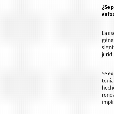
¿Se p
enfo
La es
géner
signi
juríd
Se ex
tenía
hecho
renov
impli