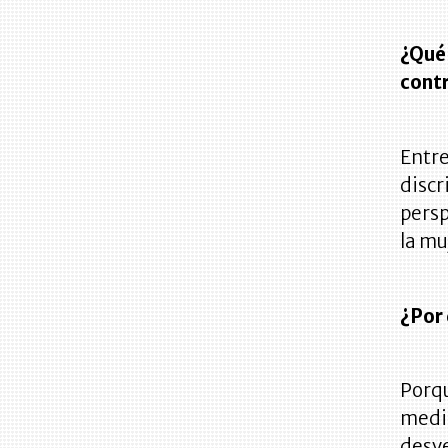
¿Qué 
cont
Entre
discr
persp
la mu
¿Por 
Porqu
medi
desve