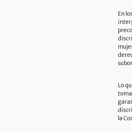
En lo
inter
preco
discr
mujer
dere
subo
Lo qu
tomar
garan
discr
la Co