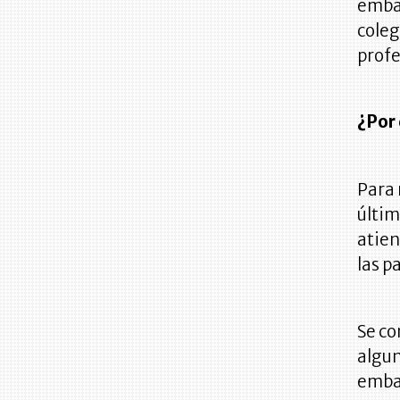
embar
coleg
profe
¿Por 
Para 
últim
atien
las p
Se co
algun
embar