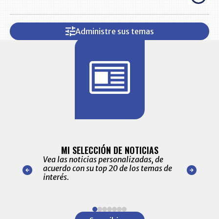
Administre sus temas
BITÁCORA 
ALERTAS
MI SELECCIÓN DE NOTICIAS
Recopilación
ónico las
Vea las noticias personalizadas, de
económicos 
r nuestro
acuerdo con su top 20 de los temas de
comportamie
amente para
interés.
de las 10.0
ventas en C
Item
1