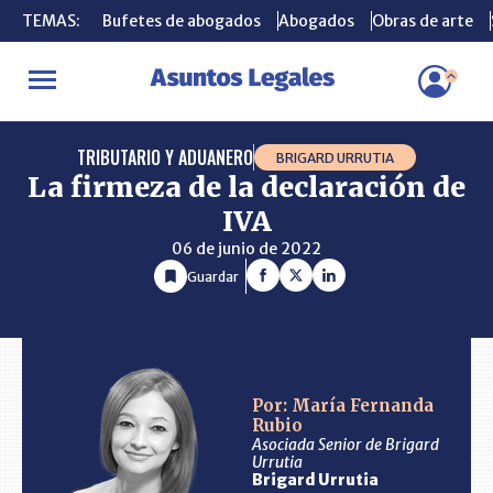
TEMAS:
TEMAS:
Bufetes de abogados
Bufetes de abogados
Abogados
Abogados
Obras de arte
Obras de arte
INICIO
CONSULTORIO
La firmeza de la declaración de IVA
TRIBUTARIO Y ADUANERO
BRIGARD URRUTIA
La firmeza de la declaración de
IVA
06 de junio de 2022
Guardar
Por: María Fernanda
Rubio
Asociada Senior de Brigard
Urrutia
Brigard Urrutia