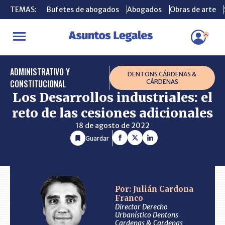
TEMAS:
TEMAS:
Bufetes de abogados
Bufetes de abogados
Abogados
Abogados
Obras de arte
Obras de arte
INICIO
CONSULTORIO
Los Desarrollos industriales: el reto de l
ADMINISTRATIVO Y
DENTONS CÁRDENAS &
CONSTITUCIONAL
CÁRDENAS
Los Desarrollos industriales: el
reto de las cesiones adicionales
18 de agosto de 2022
Guardar
Por: Julián Cardona
Franco
Director Derecho
Urbanístico Dentons
Cardenas & Cardenas