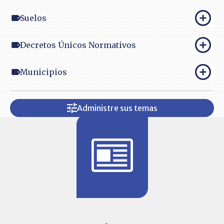
Suelos
Decretos Únicos Normativos
Municipios
Administre sus temas
BITÁCORA 