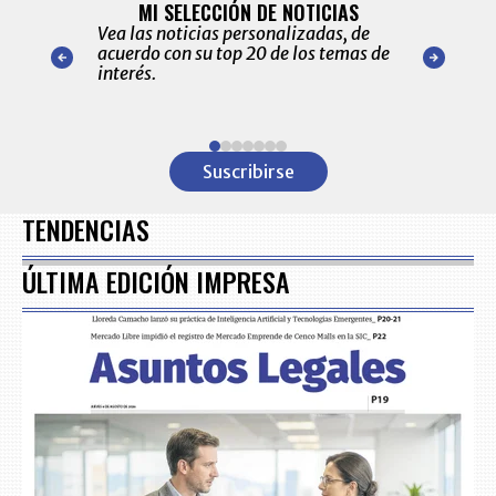
ALERTAS
MI SELECCIÓN DE NOTICIAS
Recopilación
ónico las
Vea las noticias personalizadas, de
económicos 
r nuestro
acuerdo con su top 20 de los temas de
comportamie
amente para
interés.
de las 10.0
ventas en C
Item
1
Suscribirse
of
7
TENDENCIAS
ÚLTIMA EDICIÓN IMPRESA