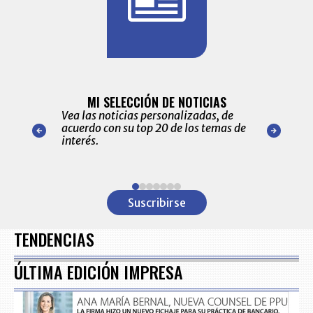
BITÁCORA 
ALERTAS
MI SELECCIÓN DE NOTICIAS
Recopilación
ónico las
Vea las noticias personalizadas, de
económicos 
r nuestro
acuerdo con su top 20 de los temas de
comportamie
amente para
interés.
de las 10.0
ventas en C
Item
1
Suscribirse
of
7
TENDENCIAS
ÚLTIMA EDICIÓN IMPRESA