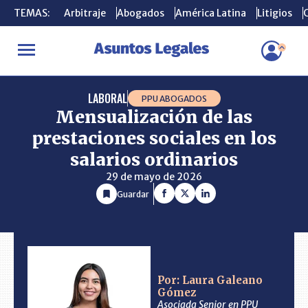
TEMAS:
TEMAS:
Arbitraje
Arbitraje
Abogados
Abogados
América Latina
América Latina
Litigios
Litigios
C
C
INICIO
CONSULTORIO
Mensualización de las prestaciones social
LABORAL
PPU ABOGADOS
Mensualización de las
prestaciones sociales en los
salarios ordinarios
29 de mayo de 2026
Guardar
Por: Laura Galeano
Gómez
Asociada Senior en PPU