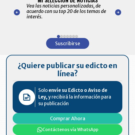
MI SELECCIÓN DE NOTICIAS
Recopilación
ónico las
Vea las noticias personalizadas, de
económicos 
r nuestro
acuerdo con su top 20 de los temas de
comportamie
amente para
interés.
de las 10.0
ventas en C
Item
1
Suscribirse
of
7
¿Quiere publicar su edicto en
línea?
Solo
envíe su Edicto o Aviso de
Ley,
y recibirá la información para
su publicación
Comprar Ahora
Contáctenos vía WhatsApp