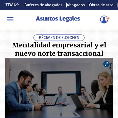
TEMAS:
TEMAS:
Bufetes de abogados
Bufetes de abogados
Abogados
Abogados
Obras de arte
Obras de arte
INICIO
CONSULTORIO
Mentalidad empresarial y el nuevo norte
RÉGIMEN DE FUSIONES
Mentalidad empresarial y el
nuevo norte transaccional