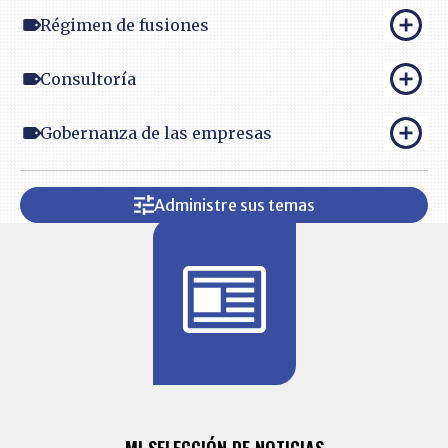
Régimen de fusiones
Consultoría
Gobernanza de las empresas
Administre sus temas
BITÁCORA 
ALERTAS