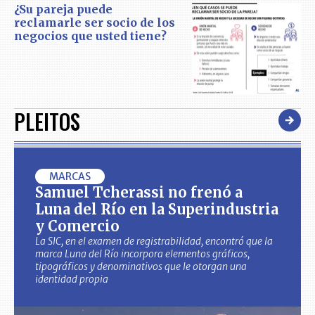
¿Su pareja puede
reclamarle ser socio de los
negocios que usted tiene?
PLEITOS
MARCAS
Samuel Tcherassi no frenó a
Luna del Río en la Superindustria
y Comercio
La SIC, en el examen de registrabilidad, encontró que la
marca Luna del Río incorpora elementos gráficos,
tipográficos y denominativos que le otorgan una
identidad propia