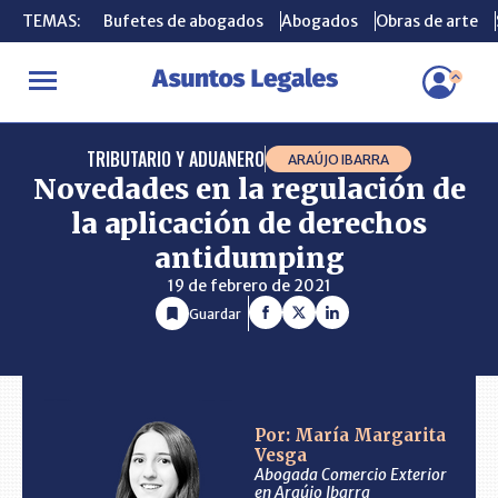
TEMAS:
TEMAS:
Bufetes de abogados
Bufetes de abogados
Abogados
Abogados
Obras de arte
Obras de arte
INICIO
CONSULTORIO
Novedades en la regulación de la aplica
TRIBUTARIO Y ADUANERO
ARAÚJO IBARRA
Novedades en la regulación de
la aplicación de derechos
antidumping
19 de febrero de 2021
Guardar
Por: María Margarita
Vesga
Abogada Comercio Exterior
en Araújo Ibarra