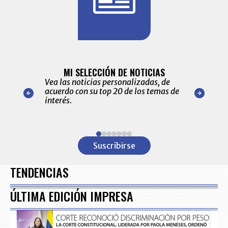
BITÁCORA 
ALERTAS
MI SELECCIÓN DE NOTICIAS
Recopilación
ónico las
Vea las noticias personalizadas, de
económicos 
r nuestro
acuerdo con su top 20 de los temas de
comportamie
amente para
interés.
de las 10.0
ventas en C
Item
1
Suscribirse
of
7
TENDENCIAS
ÚLTIMA EDICIÓN IMPRESA