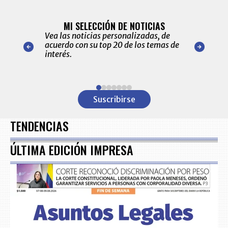
BITÁCORA 
ALERTAS
MI SELECCIÓN DE NOTICIAS
Recopilación
ónico las
Vea las noticias personalizadas, de
económicos 
r nuestro
acuerdo con su top 20 de los temas de
comportamie
amente para
interés.
de las 10.0
ventas en C
Item
1
Suscribirse
of
7
TENDENCIAS
ÚLTIMA EDICIÓN IMPRESA