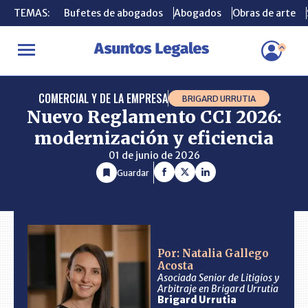
TEMAS:
TEMAS:
Bufetes de abogados
Bufetes de abogados
Abogados
Abogados
Obras de arte
Obras de arte
INICIO
CONSULTORIO
Nuevo Reglamento CCI 2026: modernizaci
COMERCIAL Y DE LA EMPRESA
BRIGARD URRUTIA
Nuevo Reglamento CCI 2026:
modernización y eficiencia
01 de junio de 2026
Guardar
Por: Natalia Gallego
Acosta
Asociada Senior de Litigios y
Arbitraje en Brigard Urrutia
Brigard Urrutia