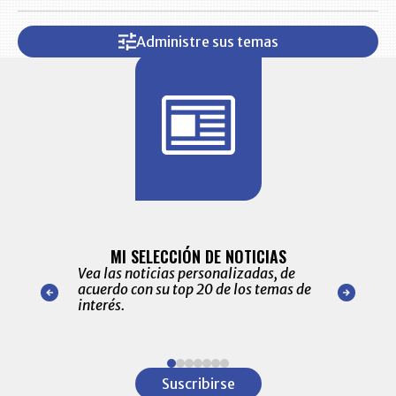
Administre sus temas
BITÁCORA 
ALERTAS
MI SELECCIÓN DE NOTICIAS
Recopilación
ónico las
Vea las noticias personalizadas, de
económicos 
r nuestro
acuerdo con su top 20 de los temas de
comportamie
amente para
interés.
de las 10.0
ventas en C
Item
1
Suscribirse
of