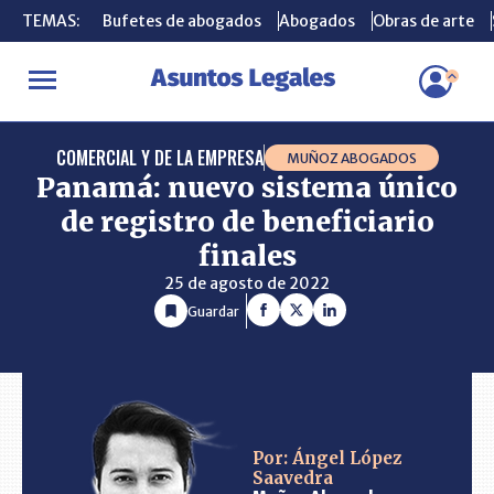
TEMAS:
TEMAS:
Bufetes de abogados
Bufetes de abogados
Abogados
Abogados
Obras de arte
Obras de arte
INICIO
CONSULTORIO
Panamá: nuevo sistema único de registro 
COMERCIAL Y DE LA EMPRESA
MUÑOZ ABOGADOS
Panamá: nuevo sistema único
de registro de beneficiario
finales
25 de agosto de 2022
Guardar
Por: Ángel López
Saavedra