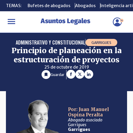
TEMAS:
TEMAS:
Bufetes de abogados
Bufetes de abogados
Abogados
Abogados
Inteligencia arti
Inteligencia arti
INICIO
CONSULTORIO
Principio de planeación en la estructura
ADMINISTRATIVO Y CONSTITUCIONAL
GARRIGUES
Principio de planeación en la
estructuración de proyectos
25 de octubre de 2019
Guardar
Por: Juan Manuel
Ospina Peralta
Abogado asociado
Garrigues
Garrigues