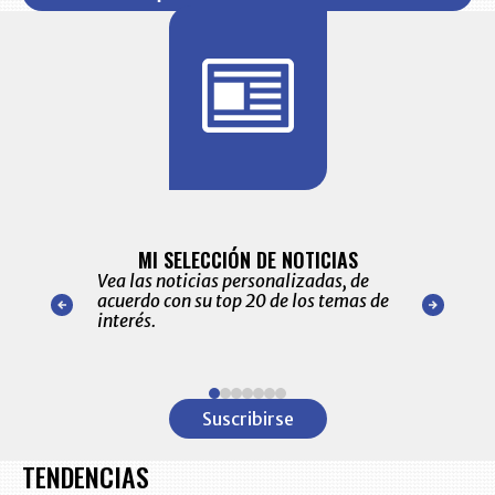
BITÁCORA 
ALERTAS
MI SELECCIÓN DE NOTICIAS
Recopilación
ónico las
Vea las noticias personalizadas, de
económicos 
r nuestro
acuerdo con su top 20 de los temas de
comportamie
amente para
interés.
de las 10.0
ventas en C
Item
1
Suscribirse
of
7
TENDENCIAS