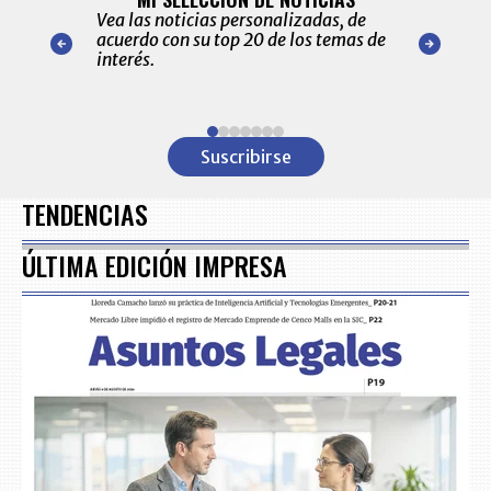
Recopilación
ónico las
Vea las noticias personalizadas, de
económicos 
r nuestro
acuerdo con su top 20 de los temas de
comportamie
amente para
interés.
de las 10.0
ventas en C
Item
1
Suscribirse
of
7
TENDENCIAS
ÚLTIMA EDICIÓN IMPRESA