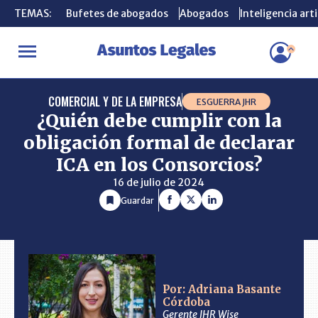
TEMAS:
TEMAS:
Bufetes de abogados
Bufetes de abogados
Abogados
Abogados
Inteligencia arti
Inteligencia arti
INICIO
CONSULTORIO
¿Quién debe cumplir con la obligación fo
COMERCIAL Y DE LA EMPRESA
ESGUERRA JHR
¿Quién debe cumplir con la
obligación formal de declarar
ICA en los Consorcios?
16 de julio de 2024
Guardar
Por: Adriana Basante
Córdoba
Gerente JHR Wise