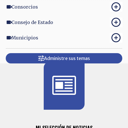
Consorcios
Consejo de Estado
Municipios
Administre sus temas
BITÁCORA 
ALERTAS
MI SELECCIÓN DE NOTICIAS