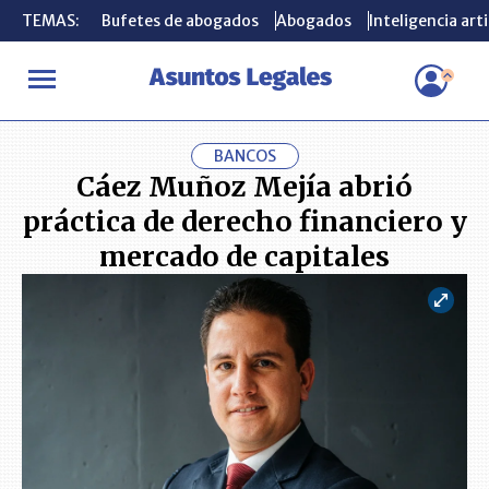
TEMAS:
TEMAS:
Bufetes de abogados
Bufetes de abogados
Abogados
Abogados
Inteligencia arti
Inteligencia arti
INICIO
CONSUMIDOR
Cáez Muñoz Mejía abrió práctica de derec
BANCOS
Cáez Muñoz Mejía abrió
práctica de derecho financiero y
mercado de capitales