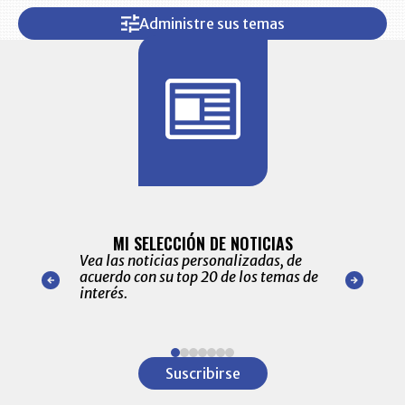
Administre sus temas
BITÁCORA 
ALERTAS
MI SELECCIÓN DE NOTICIAS
Recopilación
ónico las
Vea las noticias personalizadas, de
económicos 
r nuestro
acuerdo con su top 20 de los temas de
comportamie
amente para
interés.
de las 10.0
ventas en C
Item
1
Suscribirse
of
7