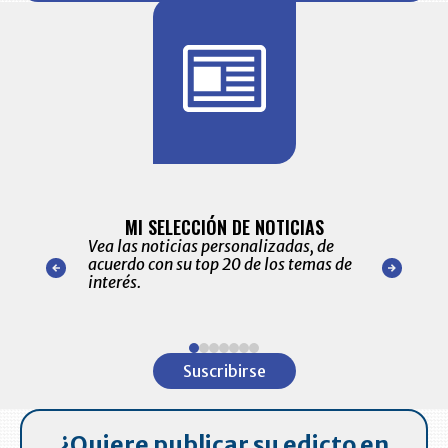
BITÁCORA 
ALERTAS
MI SELECCIÓN DE NOTICIAS
Recopilación
ónico las
Vea las noticias personalizadas, de
económicos 
r nuestro
acuerdo con su top 20 de los temas de
comportamie
amente para
interés.
de las 10.0
ventas en C
Item
1
Suscribirse
of
7
¿Quiere publicar su edicto en