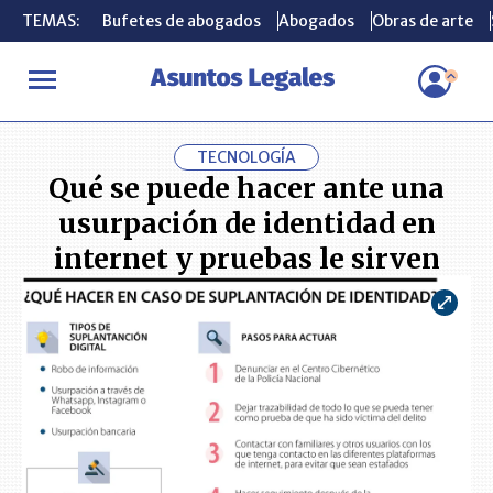
TEMAS:
TEMAS:
Bufetes de abogados
Bufetes de abogados
Abogados
Abogados
Obras de arte
Obras de arte
INICIO
CONSUMIDOR
Qué se puede hacer ante una usurpación de
TECNOLOGÍA
Qué se puede hacer ante una
usurpación de identidad en
internet y pruebas le sirven