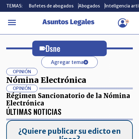
TEMAS:
TEMAS:
Bufetes de abogados
Bufetes de abogados
Abogados
Abogados
Inteligencia arti
Inteligencia arti
INICIO
Dsne
Dsne
Agregar tema
OPINIÓN
Nómina Electrónica
OPINIÓN
Régimen Sancionatorio de la Nómina
Electrónica
ÚLTIMAS NOTICIAS
¿Quiere publicar su edicto en