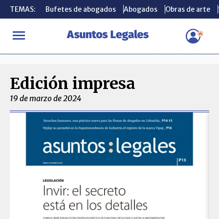
TEMAS:
TEMAS:
Bufetes de abogados
Bufetes de abogados
Abogados
Abogados
Obras de arte
Obras de arte
INICIO
Ediciones Impresas
Edición impresa
19 de marzo de 2024