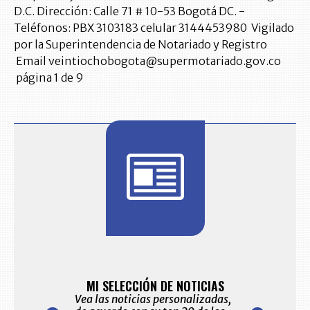
D.C. Dirección: Calle 71 # 10-53 Bogotá DC. -
Teléfonos: PBX 3103183 celular 3144453980 Vigilado
por la Superintendencia de Notariado y Registro
Email veintiochobogota@supermotariado.gov.co
página 1 de 9
BITÁCORA 
10.
ES Y ALERTAS
MI SELECCIÓN DE NOTICIAS
Recopilación cl
eo electrónico
Vea las noticias personalizadas,
sectores econó
ccionadas por