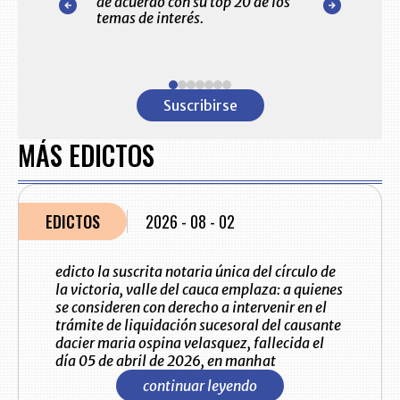
de acuerdo con su top 20 de los
del comportami
itorial
temas de interés.
detallado de l
ara usted.
primeras empre
Colombia
Item
1
Suscribirse
of
7
MÁS EDICTOS
EDICTOS
2026 - 08 - 02
edicto la suscrita notaria única del círculo de
la victoria, valle del cauca emplaza: a quienes
se consideren con derecho a intervenir en el
trámite de liquidación sucesoral del causante
dacier maria ospina velasquez, fallecida el
día 05 de abril de 2026, en manhat
continuar leyendo