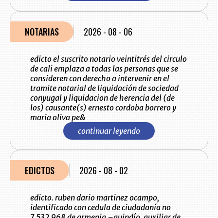
NOTARIAS
2026 - 08 - 06
edicto el suscrito notario veintitrés del circulo
de cali emplaza a todas las personas que se
consideren con derecho a intervenir en el
tramite notarial de liquidación de sociedad
conyugal y liquidacion de herencia del (de
los) causante(s) ernesto cordoba borrero y
maria oliva pe&
continuar leyendo
EDICTOS
2026 - 08 - 02
edicto. ruben dario martinez ocampo,
identificado con cedula de ciudadanía no
7.532.968 de armenia –quindío, auxiliar de