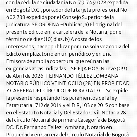
con la cédula de ciudadanía No. 79.749.078 expedida
en Bogotá D.C., portador de la tarjeta profesional No.
402.738 expedida por el Consejo Superior de la
Judicatura. SE ORDENA -Publicar, a) El original del
presente Edicto en la cartelera de la Notaria, por el
término de diez (10) días. b) A costa de los
interesados, hacer publicar por una sola vez copia del
Edicto emplazatorio en un periódico y en una
Emisora de amplia cobertura, que reúnan las
exigencias atrás indicadas. SE FIJA HOY: Nueve (09)
de Abril de 2026 FERNANDO TÉLLEZ LOMBANA
NOTARIO PÚBLICO VEINTIOCHO (28) EN PROPIEDAD
Y CARRERA DEL CÍRCULO DE BOGOTÁ D.C. Se expide
la presente respetando los paramentos de la ley
Estatutaria 1712 de 2014 y el D.R, 103 de 2015 con base
en el Estatuto Notarial y Del Estado Civil Notaria 28
del círculo Notarial de primera Categoría de Bogotá
DC. Dr. Fernando Tellez Lombana, Notario en
Propiedad y en Carrera del Circulo Notarial de Bogotá