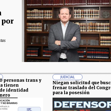
n
 por
stas
JUDICIAL
0 personas trans y
Niegan solicitud que bus
ya tienen
frenar traslado del Cong
de identidad
para la posesión
énero