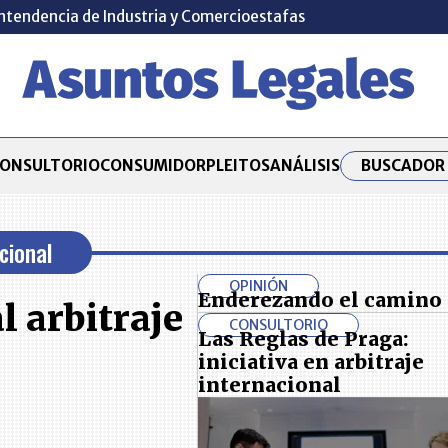
ntendencia de Industria y Comercio
estafas
BUSCADOR 
ONSULTORIO
CONSUMIDOR
PLEITOS
ANÁLISIS
cional
OPINIÓN
Enderezando el camino
l arbitraje
CONSULTORIO
Las Reglas de Praga:
iniciativa en arbitraje
internacional