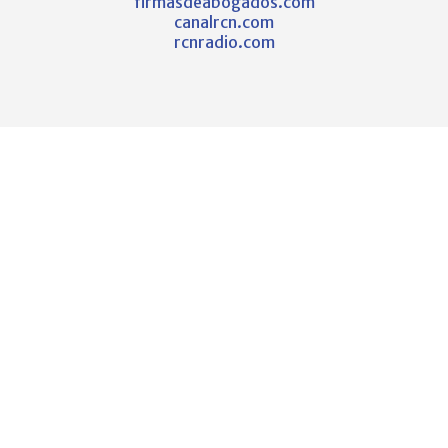
firmasdeabogados.com
canalrcn.com
rcnradio.com