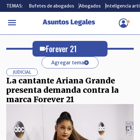
TEMAS:
TEMAS:
Bufetes de abogados
Bufetes de abogados
Abogados
Abogados
Inteligencia arti
Inteligencia arti
INICIO
Forever 21
Forever 21
Agregar tema
JUDICIAL
La cantante Ariana Grande
presenta demanda contra la
marca Forever 21