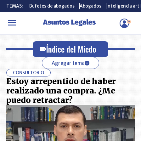
TEMAS:
TEMAS:
Bufetes de abogados
Bufetes de abogados
Abogados
Abogados
Inteligencia arti
Inteligencia arti
INICIO
Índice del Miedo
Índice del Miedo
Agregar tema
CONSULTORIO
Estoy arrepentido de haber
realizado una compra. ¿Me
puedo retractar?