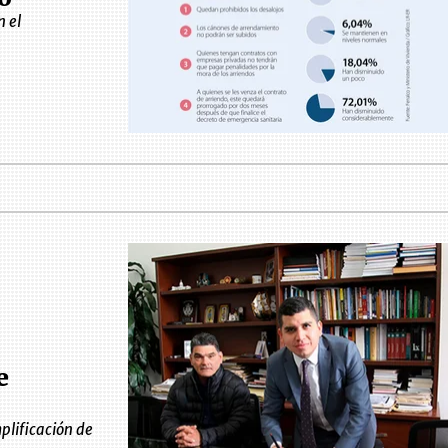
 el
e
mplificación de