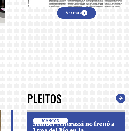
Ver más
PLEITOS
MARCAS
Samuel Tcherassi no frenó a
Luna del Río en la