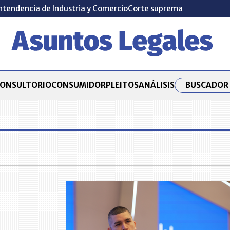
ntendencia de Industria y Comercio
Corte suprema
BUSCADOR 
ONSULTORIO
CONSUMIDOR
PLEITOS
ANÁLISIS