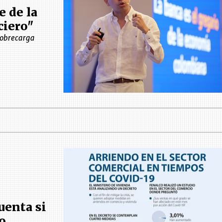
 de la
ciero"
sobrecarga
uenta si
o