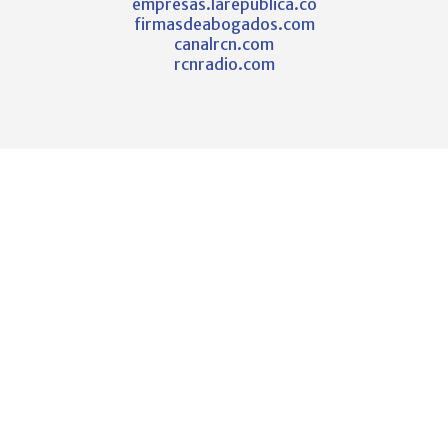
empresas.larepublica.co
firmasdeabogados.com
canalrcn.com
rcnradio.com