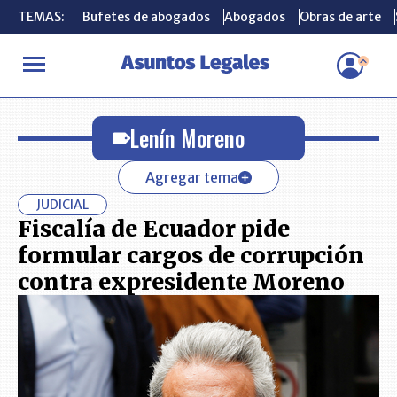
TEMAS:
TEMAS:
Bufetes de abogados
Bufetes de abogados
Abogados
Abogados
Obras de arte
Obras de arte
INICIO
Lenín Moreno
Lenín Moreno
Agregar tema
JUDICIAL
Fiscalía de Ecuador pide
formular cargos de corrupción
contra expresidente Moreno