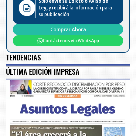
Solo
envíe su Edicto o Aviso de
Ley,
y recibirá la información para
su publicación
Comprar Ahora
Contáctenos vía WhatsApp
TENDENCIAS
ÚLTIMA EDICIÓN IMPRESA