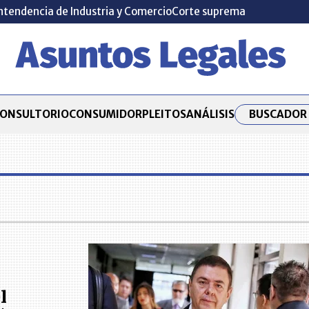
ntendencia de Industria y Comercio
Corte suprema
BUSCADOR 
ONSULTORIO
CONSUMIDOR
PLEITOS
ANÁLISIS
l