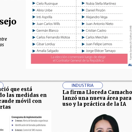
sejo
ntre
os
INDUSTRIA
ció que está
La firma Lloreda Camacho
do las medidas en
lanzó una nueva área para
fraude móvil con
uso y la práctica de la IA
ertas