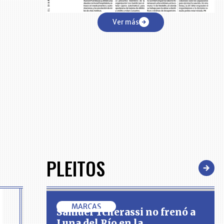
Ver más
PLEITOS
MARCAS
Samuel Tcherassi no frenó a
Luna del Río en la