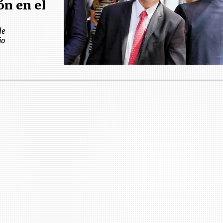
ón en el
de
io