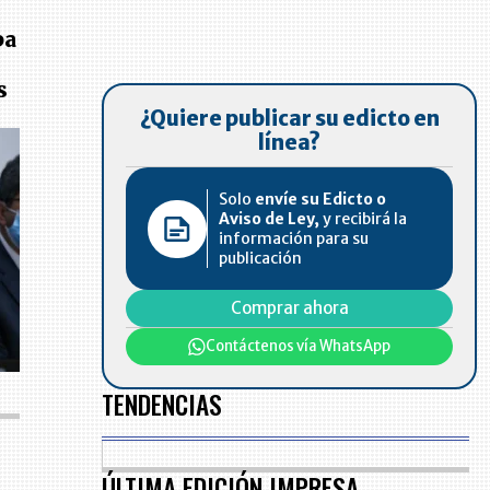
pa
s
¿Quiere publicar su edicto en
línea?
Solo
envíe su Edicto o
Aviso de Ley,
y recibirá la
información para su
publicación
Comprar ahora
Contáctenos vía WhatsApp
TENDENCIAS
ÚLTIMA EDICIÓN IMPRESA