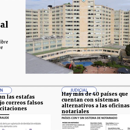
al
libre
ue
ÓN
JUDICIAL
Hay más de 40 países que
an las estafas
cuentan con sistemas
jo correos falsos
alternativos a las oficinas
 citaciones
notariales