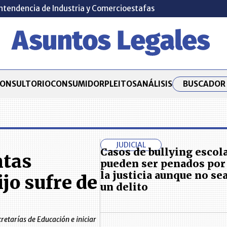
ntendencia de Industria y Comercio
estafas
BUSCADOR 
ONSULTORIO
CONSUMIDOR
PLEITOS
ANÁLISIS
JUDICIAL
Casos de bullying escol
ntas
pueden ser penados por
la justicia aunque no se
ijo sufre de
un delito
retarías de Educación e iniciar